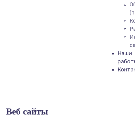
О
(
К
Р
И
с
Наши
работ
Конта
Веб сайты