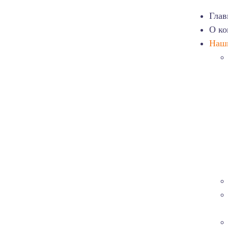
Глав
О к
Наш