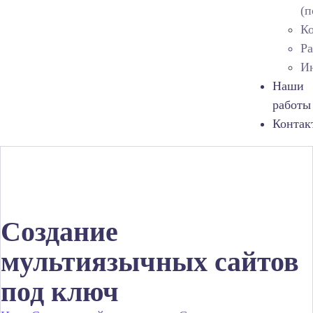
(п
Ко
Ра
Ин
Наши
работы
Контак
Создание
мультиязычных сайтов
под ключ